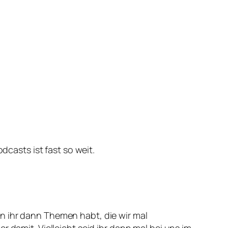
asts ist fast so weit.
n ihr dann Themen habt, die wir mal
 damit. Vielleicht seid ihr dann mal bei uns im